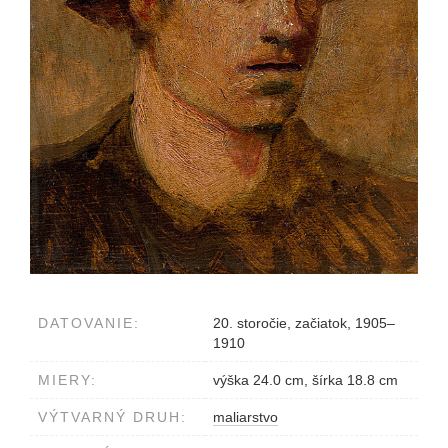
DATOVANIE:
20. storočie, začiatok, 1905–
1910
MIERY:
výška 24.0 cm, šírka 18.8 cm
VÝTVARNÝ DRUH:
maliarstvo