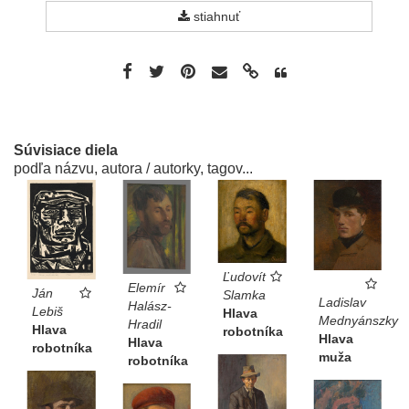
stiahnuť
Súvisiace diela
podľa názvu, autora / autorky, tagov...
Ľudovít
Elemír
Ján
Slamka
Ladislav
Halász-
Lebiš
Hlava
Mednyánszky
Hradil
Hlava
robotníka
Hlava
Hlava
robotníka
muža
robotníka