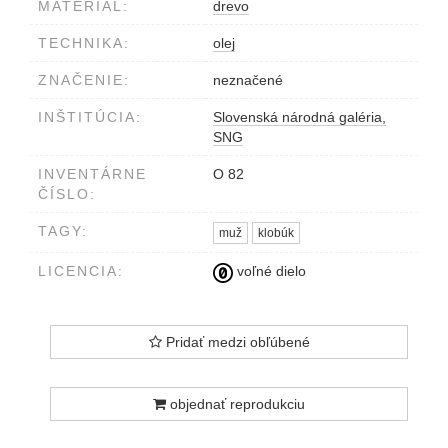
MATERIÁL:
drevo
TECHNIKA:
olej
ZNAČENIE:
neznačené
INŠTITÚCIA:
Slovenská národná galéria,
SNG
INVENTÁRNE
O 82
ČÍSLO:
TAGY:
muž
klobúk
LICENCIA:
voľné dielo
Pridať medzi obľúbené
objednať reprodukciu