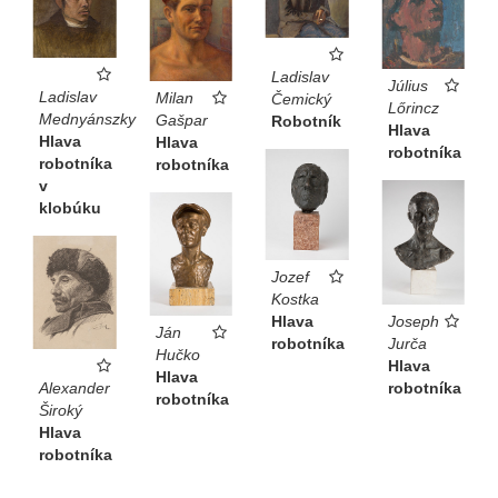
Ladislav
Július
Ladislav
Milan
Čemický
Lőrincz
Mednyánszky
Gašpar
Robotník
Hlava
Hlava
Hlava
robotníka
robotníka
robotníka
v
klobúku
Jozef
Kostka
Hlava
Joseph
Ján
robotníka
Jurča
Hučko
Hlava
Hlava
Alexander
robotníka
robotníka
Široký
Hlava
robotníka