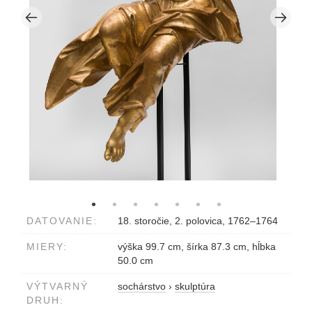
DATOVANIE:
18. storočie, 2. polovica, 1762–1764
MIERY:
výška 99.7 cm, šírka 87.3 cm, hĺbka
50.0 cm
VÝTVARNÝ
sochárstvo
›
skulptúra
DRUH: