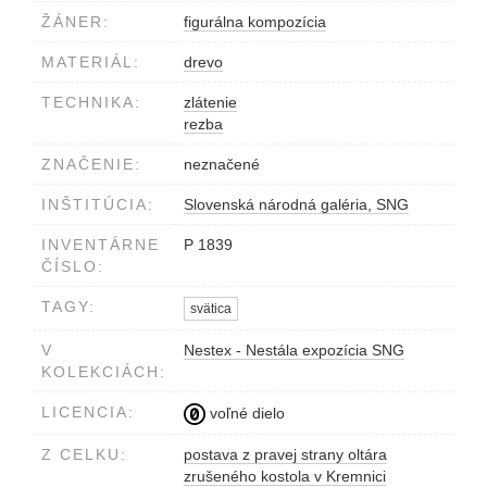
ŽÁNER:
figurálna kompozícia
MATERIÁL:
drevo
TECHNIKA:
zlátenie
rezba
ZNAČENIE:
neznačené
INŠTITÚCIA:
Slovenská národná galéria, SNG
INVENTÁRNE
P 1839
ČÍSLO:
TAGY:
svätica
V
Nestex - Nestála expozícia SNG
KOLEKCIÁCH:
LICENCIA:
voľné dielo
Z CELKU:
postava z pravej strany oltára
zrušeného kostola v Kremnici