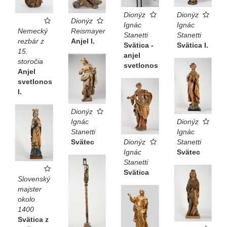
Dionýz
Dionýz
Dionýz
Ignác
Ignác
Nemecký
Reismayer
Stanetti
Stanetti
rezbár z
Anjel I.
Svätica -
Svätica I.
15.
anjel
storočia
svetlonos
Anjel
svetlonos
I.
Dionýz
Ignác
Dionýz
Stanetti
Ignác
Svätec
Dionýz
Stanetti
Ignác
Svätec
Stanetti
Svätica
Slovenský
majster
okolo
1400
Svätica z