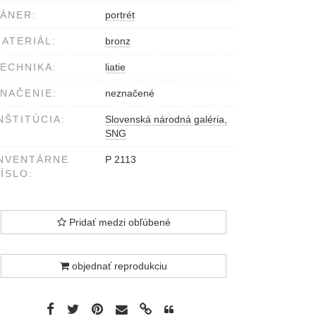
ÁNER:
portrét
ATERIÁL:
bronz
ECHNIKA:
liatie
NAČENIE:
neznačené
NŠTITÚCIA:
Slovenská národná galéria,
SNG
NVENTÁRNE
P 2113
ÍSLO:
Pridať medzi obľúbené
objednať reprodukciu