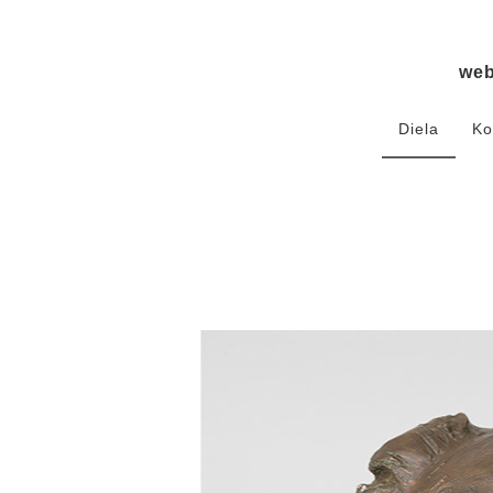
we
Diela
Ko