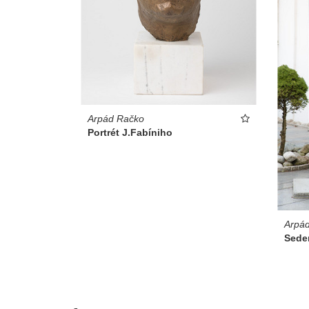
Arpád Račko
Portrét J.Fabíniho
Arpá
Sede