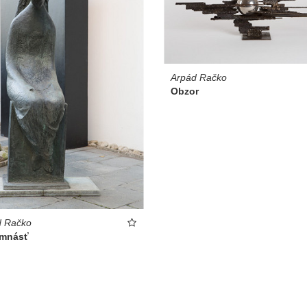
Arpád Račko
Obzor
d Račko
mnásť