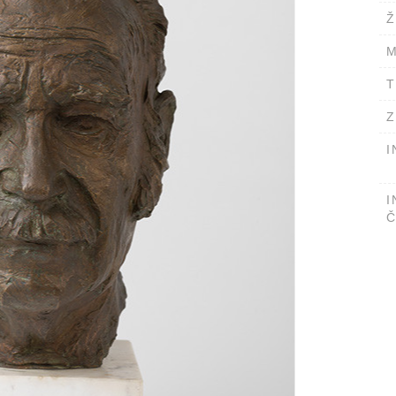
Ž
M
T
Z
I
I
Č