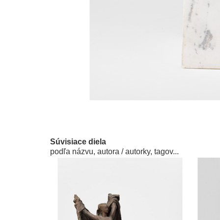
Súvisiace diela
podľa názvu, autora / autorky, tagov...