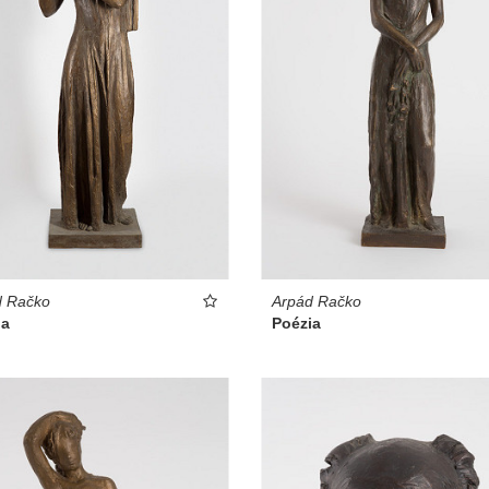
d Račko
Arpád Račko
a
Poézia