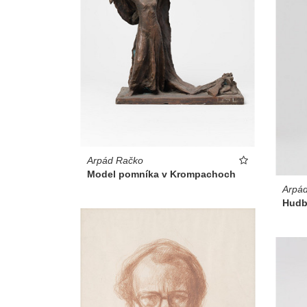
Arpád Račko
Model pomníka v Krompachoch
Arpá
Hudb