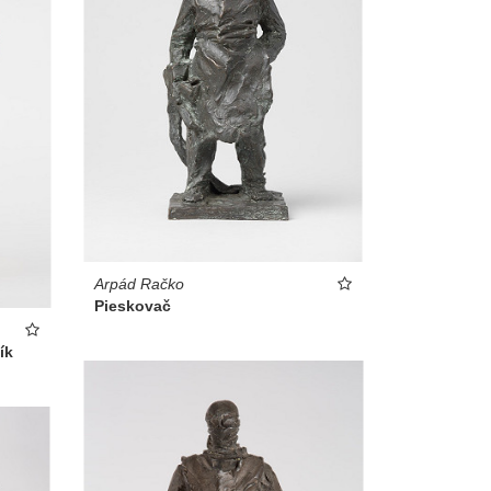
Arpád Račko
Pieskovač
ík