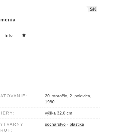
SK
menia
Info
ATOVANIE:
20. storočie, 2. polovica,
1980
IERY:
výška 32.0 cm
VÝTVARNÝ
sochárstvo
›
plastika
RUH: