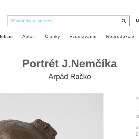
b
u
lekcie
Autori
Články
Vzdelávanie
Reprodukcie
Portrét J.Nemčíka
Arpád Račko
D
M
D