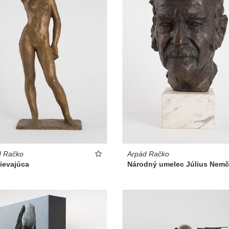
d Račko
Arpád Račko
ievajúca
Národný umelec Július Nemč