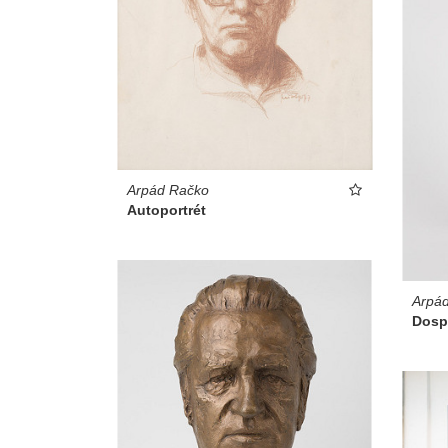
Arpád Račko
Autoportrét
Arpá
Dosp