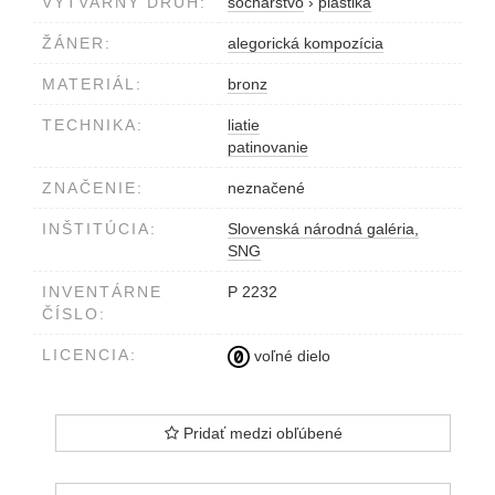
VÝTVARNÝ DRUH:
sochárstvo
›
plastika
ŽÁNER:
alegorická kompozícia
MATERIÁL:
bronz
TECHNIKA:
liatie
patinovanie
ZNAČENIE:
neznačené
INŠTITÚCIA:
Slovenská národná galéria,
SNG
INVENTÁRNE
P 2232
ČÍSLO:
LICENCIA:
voľné dielo
Pridať medzi obľúbené