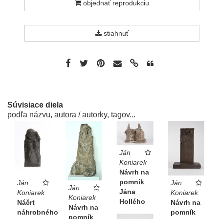
objednať reprodukciu
stiahnuť
Súvisiace diela
podľa názvu, autora / autorky, tagov...
Ján
Koniarek
Návrh na
pomník
Ján
Ján
Ján
Jána
Koniarek
Koniarek
Koniarek
Hollého
Náčrt
Návrh na
Návrh na
náhrobného
pomník
pomník