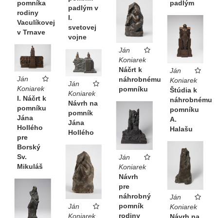
pomníka
padlým
padlým v
rodiny
I.
Vaculíkovej
svetovej
v Trnave
vojne
Ján
Koniarek
Náčrt k
Ján
Ján
náhrobnému
Koniarek
Ján
Koniarek
pomníku
Štúdia k
Koniarek
I. Náčrt k
náhrobnému
Návrh na
pomníku
pomníku
pomník
Jána
A.
Jána
Hollého
Halašu
Hollého
pre
Borský
Sv.
Ján
Mikuláš
Koniarek
Návrh
pre
náhrobný
Ján
pomník
Ján
Koniarek
rodiny
Koniarek
Návrh na