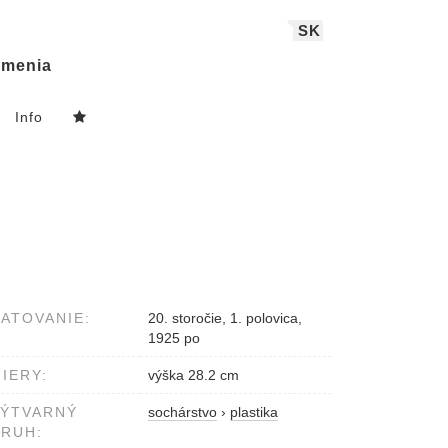
SK
menia
Info
ATOVANIE:
20. storočie, 1. polovica,
1925 po
IERY:
výška 28.2 cm
VÝTVARNÝ
sochárstvo
›
plastika
RUH: