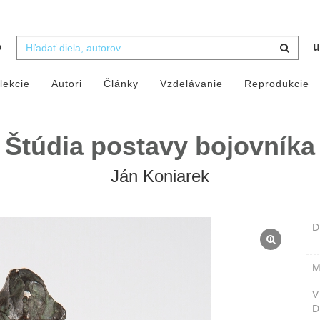
b
u
lekcie
Autori
Články
Vzdelávanie
Reprodukcie
Štúdia postavy bojovníka
Ján Koniarek
D
M
D