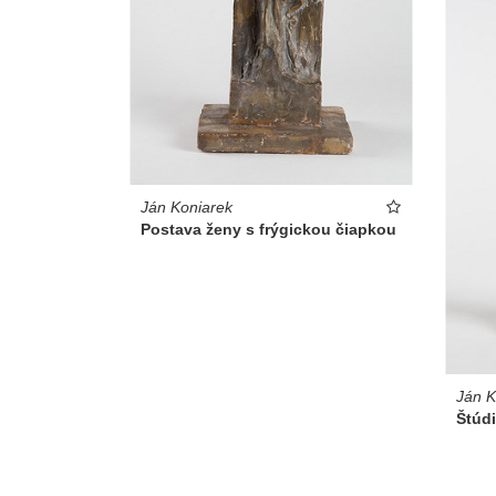
Ján Koniarek
Postava ženy s frýgickou čiapkou
Ján K
Štúd