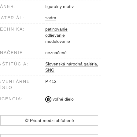
ÁNER:
figurálny motív
ATERIÁL:
sadra
ECHNIKA:
patinovanie
odlievanie
modelovanie
NAČENIE:
neznačené
NŠTITÚCIA:
Slovenská národná galéria,
SNG
NVENTÁRNE
P 412
ÍSLO:
ICENCIA:
voľné dielo
Pridať medzi obľúbené