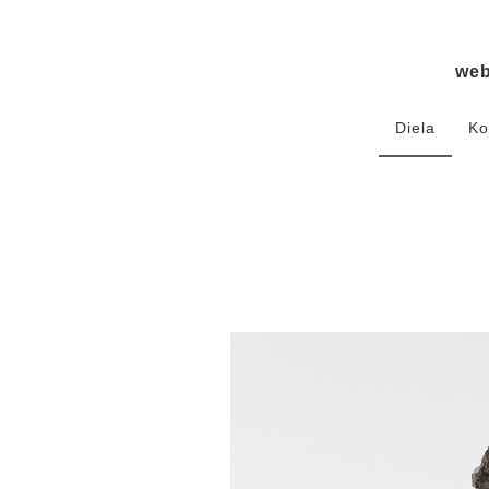
we
Diela
Ko