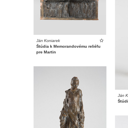
Ján Koniarek
Štúdia k Memorandovému reliéfu
pre Martin
Ján K
Štúd