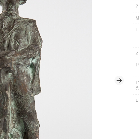
Ž
M
T
Z
I
I
Č
L