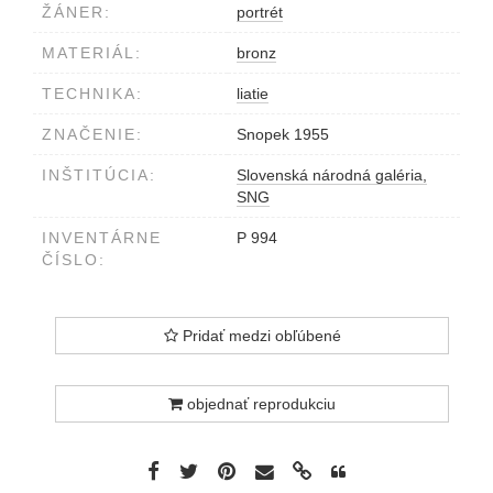
ŽÁNER:
portrét
MATERIÁL:
bronz
TECHNIKA:
liatie
ZNAČENIE:
Snopek 1955
INŠTITÚCIA:
Slovenská národná galéria,
SNG
INVENTÁRNE
P 994
ČÍSLO:
Pridať medzi obľúbené
objednať reprodukciu