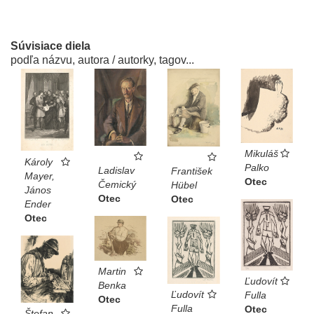
Súvisiace diela
podľa názvu, autora / autorky, tagov...
Mikuláš
Károly
Palko
Ladislav
František
Mayer,
Otec
Čemický
Hübel
János
Otec
Otec
Ender
Otec
Martin
Ľudovít
Benka
Ľudovít
Fulla
Otec
Fulla
Otec
Štefan