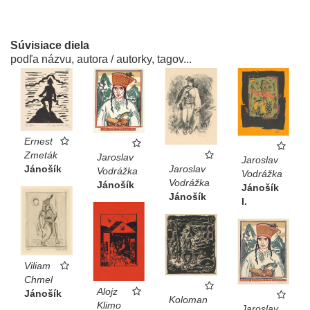
Súvisiace diela
podľa názvu, autora / autorky, tagov...
Ernest
Zmeták
Jaroslav
Jaroslav
Jánošík
Jaroslav
Vodrážka
Vodrážka
Vodrážka
Jánošík
Jánošík
Jánošík
I.
Viliam
Chmel
Alojz
Jánošík
Koloman
Klimo
Jaroslav