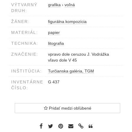
VÝTVARNÝ
grafika
›
voľná
DRUH:
ŽÁNER:
figurálna kompozícia
MATERIÁL:
papier
TECHNIKA:
litografia
ZNAČENIE:
vpravo dole ceruzou J. Vodrážka
vľavo dole V 45
INŠTITÚCIA:
Turčianska galéria, TGM
INVENTÁRNE
G 437
ČÍSLO:
Pridať medzi obľúbené