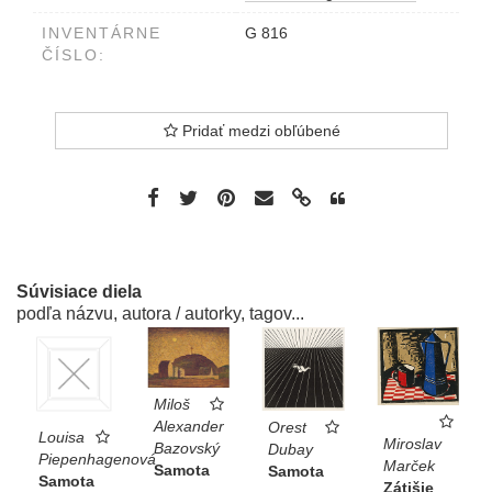
INVENTÁRNE
G 816
ČÍSLO:
Pridať medzi obľúbené
Súvisiace diela
podľa názvu, autora / autorky, tagov...
Miloš
Alexander
Orest
Louisa
Miroslav
Bazovský
Dubay
Piepenhagenová
Marček
Samota
Samota
Samota
Zátišie