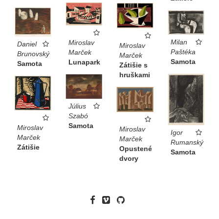
Milan
Miroslav
Daniel
Miroslav
Paštéka
Marček
Brunovský
Marček
Samota
Lunapark
Samota
Zátišie s
hruškami
Július
Szabó
Samota
Miroslav
Miroslav
Igor
Marček
Marček
Rumanský
Zátišie
Opustené
Samota
dvory