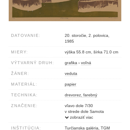
DATOVANIE:
20. storočie, 2. polovica,
1985
MIERY:
výška 55.8 cm, šírka 71.0 cm
VÝTVARNÝ DRUH:
grafika
›
voľná
ŽÁNER:
veduta
MATERIÁL:
papier
TECHNIKA:
drevorez, farebný
ZNAČENIE:
vľavo dole 7/30
v strede dole Samota
vpravo dole Marček
zobraziť viac
INŠTITÚCIA:
Turčianska galéria, TGM