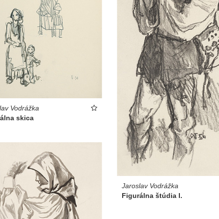
lav Vodrážka
álna skica
Jaroslav Vodrážka
Figurálna štúdia I.