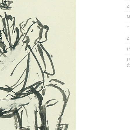
Ž
M
T
Z
I
I
Č