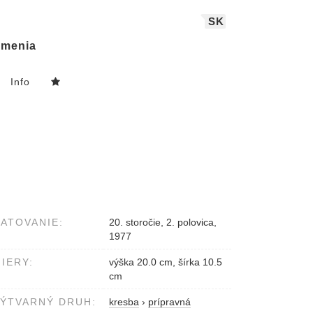
SK
menia
Info
ATOVANIE:
20. storočie, 2. polovica,
1977
IERY:
výška 20.0 cm, šírka 10.5
cm
ÝTVARNÝ DRUH:
kresba
›
prípravná