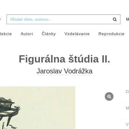
b
u
lekcie
Autori
Články
Vzdelávanie
Reprodukcie
Figurálna štúdia II.
Jaroslav Vodrážka
D
M
V