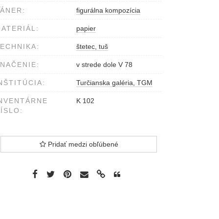
ÁNER:
figurálna kompozícia
ATERIÁL:
papier
ECHNIKA:
štetec, tuš
NAČENIE:
v strede dole V 78
NŠTITÚCIA:
Turčianska galéria, TGM
NVENTÁRNE
K 102
ÍSLO:
Pridať medzi obľúbené