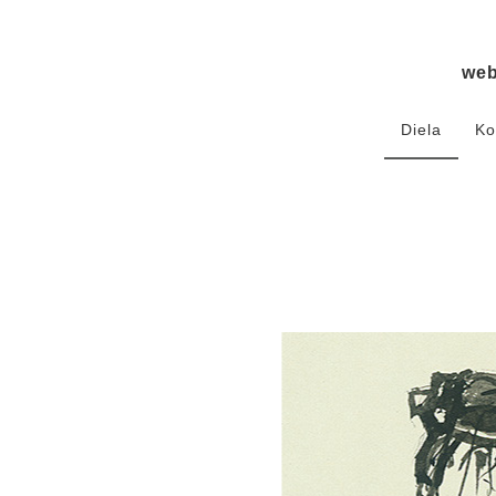
we
Diela
Ko