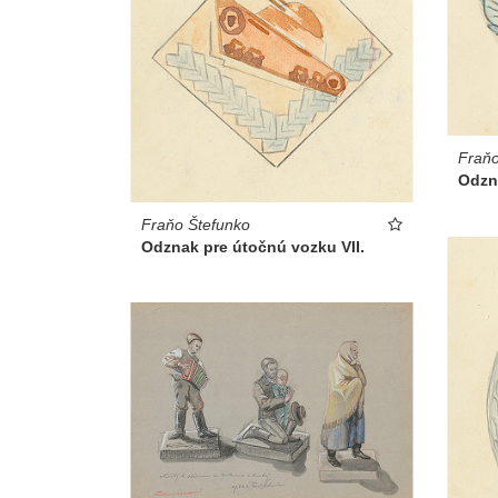
Fraňo
Odzn
Fraňo Štefunko
Odznak pre útočnú vozku VII.