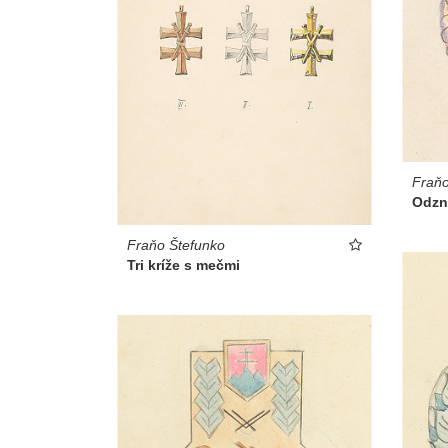
Fraňo
Odzn
Fraňo Štefunko
Tri kríže s mečmi