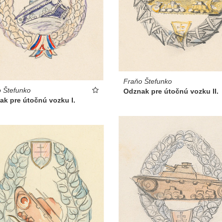
Fraňo Štefunko
 Štefunko
Odznak pre útočnú vozku II.
ak pre útočnú vozku I.