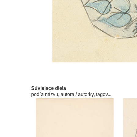
Súvisiace diela
podľa názvu, autora / autorky, tagov...