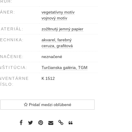
RUH:
ÁNER:
vegetatívny motív
vojnový motív
ATERIÁL:
zožltnutý jemný papier
ECHNIKA:
akvarel, farebný
ceruza, grafitová
NAČENIE:
neznačené
NŠTITÚCIA:
Turčianska galéria, TGM
NVENTÁRNE
K 1512
ÍSLO:
Pridať medzi obľúbené