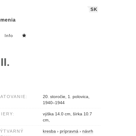
SK
menia
Info
I.
ATOVANIE:
20. storočie, 1. polovica,
1940–1944
IERY:
výška 14.0 cm, šírka 10.7
cm,
VÝTVARNÝ
kresba
›
prípravná
›
návrh