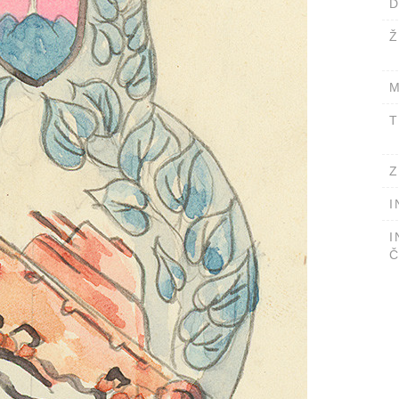
D
Ž
M
T
Z
I
I
Č