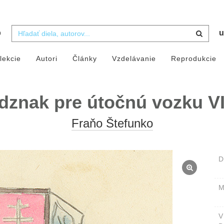
b
u
lekcie
Autori
Články
Vzdelávanie
Reprodukcie
dznak pre útočnú vozku VII
Fraňo Štefunko
D
M