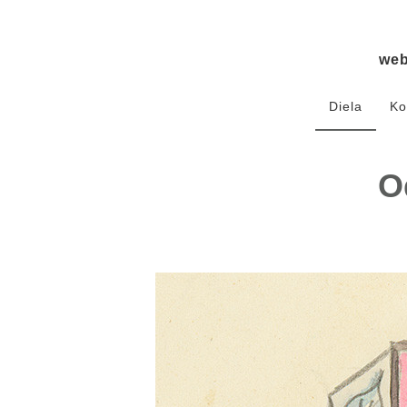
we
Diela
Ko
O