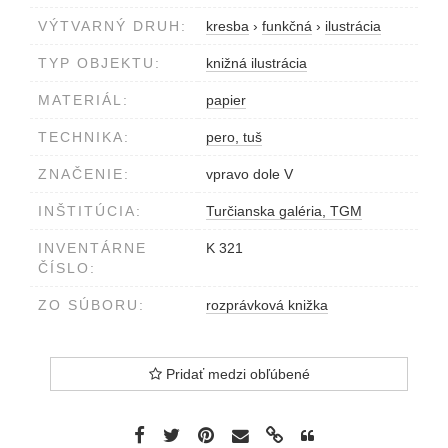
VÝTVARNÝ DRUH:
kresba
›
funkčná
›
ilustrácia
TYP OBJEKTU:
knižná ilustrácia
MATERIÁL:
papier
TECHNIKA:
pero, tuš
ZNAČENIE:
vpravo dole V
INŠTITÚCIA:
Turčianska galéria, TGM
INVENTÁRNE
K 321
ČÍSLO:
ZO SÚBORU:
rozprávková knižka
Pridať medzi obľúbené