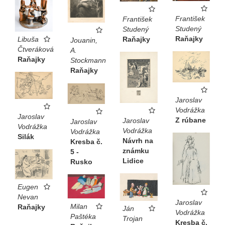
František
František
Studený
Studený
Raňajky
Raňajky
Libuša
Jouanin,
Čtveráková
A.
Raňajky
Stockmann
Raňajky
Jaroslav
Vodrážka
Jaroslav
Z rúbane
Jaroslav
Jaroslav
Vodrážka
Vodrážka
Vodrážka
Silák
Návrh na
Kresba č.
známku
5 -
Lidice
Rusko
Eugen
Nevan
Jaroslav
Milan
Raňajky
Ján
Vodrážka
Paštéka
Trojan
Kresba č.