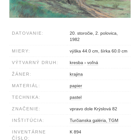
DATOVANIE:
20. storočie, 2. polovica,
1982
MIERY:
výška 44.0 cm, šírka 60.0 cm
VÝTVARNÝ DRUH:
kresba
›
voľná
ŽÁNER:
krajina
MATERIÁL:
papier
TECHNIKA:
pastel
ZNAČENIE:
vpravo dole Krýslová 82
INŠTITÚCIA:
Turčianska galéria, TGM
INVENTÁRNE
K 894
ČÍSLO: