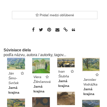
Pridať medzi obľúbené
Súvisiace diela
podľa názvu, autora / autorky, tagov...
Ivan
Ján
Štubňa
Viera
Šimo-
Jaroslav
Jarná
Žilinčanová
Svrček
Vodrážka
krajina
Jarná
Jarná
Jarná
krajina
krajina
krajina