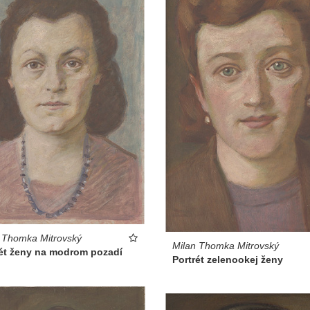
 Thomka Mitrovský
Milan Thomka Mitrovský
rét ženy na modrom pozadí
Portrét zelenookej ženy