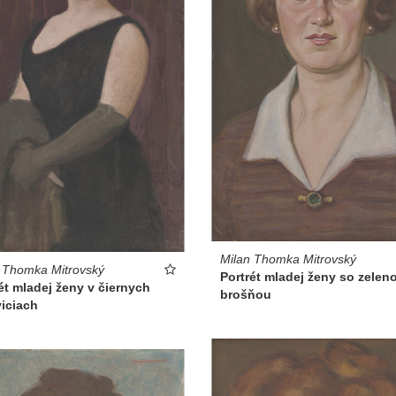
Milan Thomka Mitrovský
 Thomka Mitrovský
Portrét mladej ženy so zelen
ét mladej ženy v čiernych
brošňou
iciach