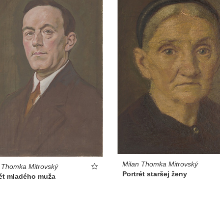
Milan Thomka Mitrovský
 Thomka Mitrovský
Portrét staršej ženy
rét mladého muža