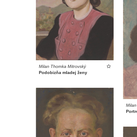
Milan Thomka Mitrovský
Podobizňa mladej ženy
Milan
Port