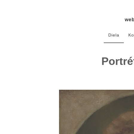
we
Diela
Ko
Portré