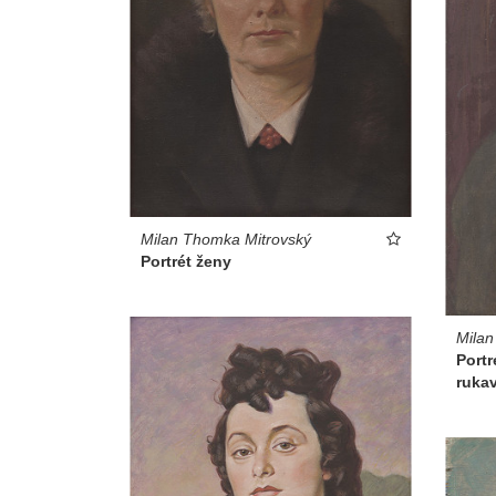
Milan Thomka Mitrovský
Portrét ženy
Milan
Portr
rukav