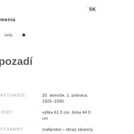
SK
menia
Info
 pozadí
ATOVANIE:
20. storočie, 1. polovica,
1925–1930
IERY:
výška 61.0 cm, šírka 44.0
cm
VÝTVARNÝ
maliarstvo
›
obraz závesný