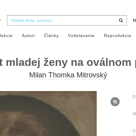
b
u
lekcie
Autori
Články
Vzdelávanie
Reprodukcie
t mladej ženy na oválnom
Milan Thomka Mitrovský
D
M