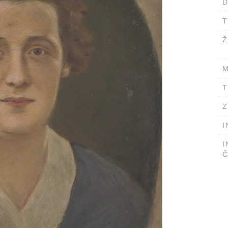
D
T
Ž
M
T
Z
I
I
Č