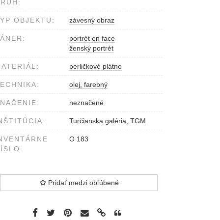
RUH:
YP OBJEKTU:
závesný obraz
ÁNER:
portrét en face
ženský portrét
ATERIÁL:
perličkové plátno
ECHNIKA:
olej, farebný
NAČENIE:
neznačené
NŠTITÚCIA:
Turčianska galéria, TGM
NVENTÁRNE
O 183
ÍSLO:
Pridať medzi obľúbené