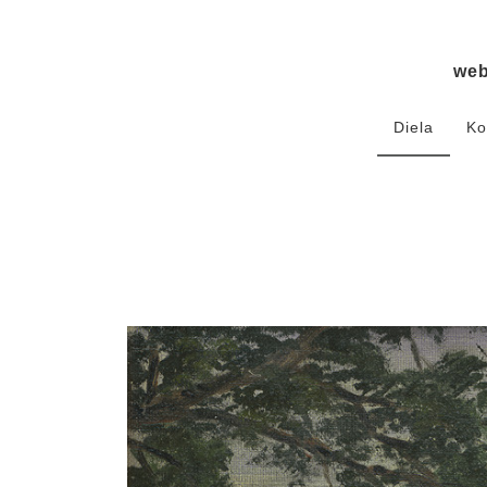
we
Diela
Ko