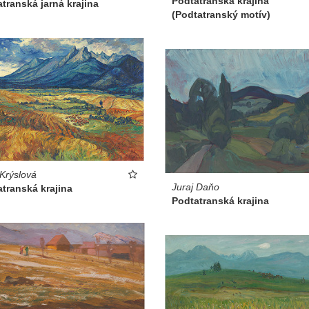
Podtatranská krajina
transká jarná krajina
(Podtatranský motív)
Krýslová
Juraj Daňo
transká krajina
Podtatranská krajina