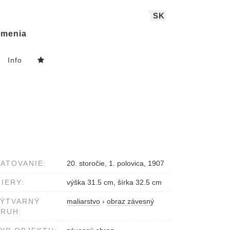
SK
menia
Info
ATOVANIE:
20. storočie, 1. polovica, 1907
IERY:
výška 31.5 cm, šírka 32.5 cm
VÝTVARNÝ
maliarstvo
›
obraz závesný
RUH: