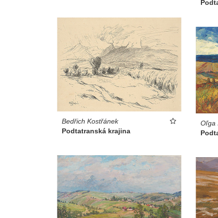
Podta
Bedřich Kostřánek
Oľga 
Podtatranská krajina
Podta