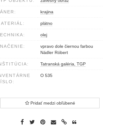
YP OBJEKTU:
závesný obraz
ÁNER:
krajina
ATERIÁL:
plátno
ECHNIKA:
olej
NAČENIE:
vpravo dole čiernou farbou
Nádler Róbert
NŠTITÚCIA:
Tatranská galéria, TGP
NVENTÁRNE
O 535
ÍSLO:
Pridať medzi obľúbené