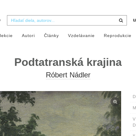
b
u
lekcie
Autori
Články
Vzdelávanie
Reprodukcie
Podtatranská krajina
Róbert Nádler
D
M
D