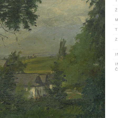
T
Ž
M
T
Z
I
I
Č