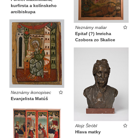
kurfirsta a kolínskeho
arcibiskupa
Neznámy maliar
Epitaf (?) Imricha
Czobora zo Skalice
Neznámy ikonopisec
Evanjelista Matúš
Alojz Štróbl
Hlava matky