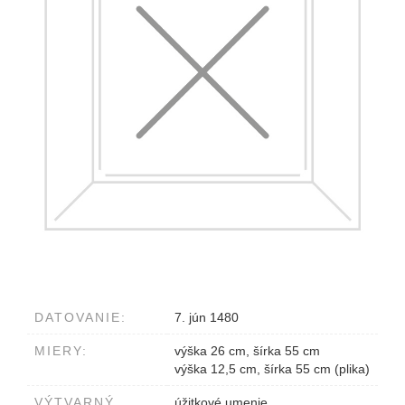
DATOVANIE:
7. jún 1480
MIERY:
výška 26 cm, šírka 55 cm
výška 12,5 cm, šírka 55 cm (plika)
VÝTVARNÝ
úžitkové umenie