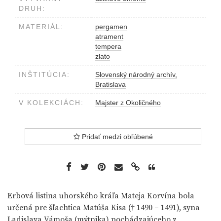
DRUH:
MATERIÁL:
pergamen
atrament
tempera
zlato
INŠTITÚCIA:
Slovenský národný archív,
Bratislava
V KOLEKCIÁCH:
Majster z Okoličného
Pridať medzi obľúbené
Erbová listina uhorského kráľa Mateja Korvína bola
určená pre šľachtica Matúša Kisa († 1490 – 1491), syna
Ladislava Vámoša (mýtnika) pochádzajúceho z