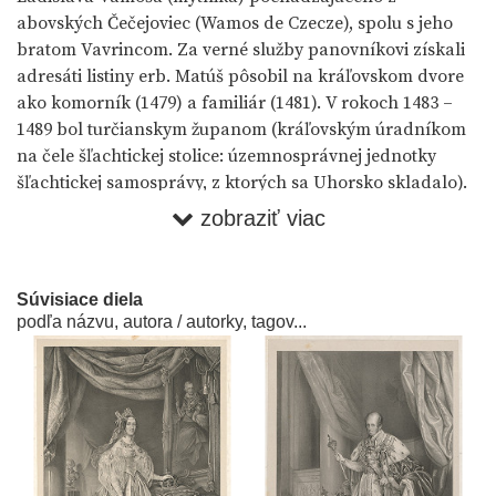
abovských Čečejoviec (Wamos de Czecze), spolu s jeho
bratom Vavrincom. Za verné služby panovníkovi získali
adresáti listiny erb. Matúš pôsobil na kráľovskom dvore
ako komorník (1479) a familiár (1481). V rokoch 1483 –
1489 bol turčianskym županom (kráľovským úradníkom
na čele šľachtickej stolice: územnosprávnej jednotky
šľachtickej samosprávy, z ktorých sa Uhorsko skladalo).
Zastával aj posty župana v Liptove,Orave, Šariši a v
zobraziť viac
Zemplíne. V rokoch 1488 – 1489 Matej získal od
panovníka sučianske a liptovsko-hrádocké hradné
panstvo a podiel šľachtica Petra Komorovského na
Súvisiace diela
panstve Blatnica. V roku 1490 kúpil spolu s bratom
podľa názvu, autora / autorky, tagov...
Vavrincom, županom v Užskej stolici, a príbuzným
Valentínom Koromom z Koromházu mestečko Mošovce a
mýto v Dolnej Štubni. V roku 1484 rod získal do zálohu aj
košický tridsiatok. Práve Matúš sa zrejme zaslúžil tiež o
fundáciu kaplnky pri kostole františkánskeho kláštora v
Okoličnom, z ktorého neskôr pochádza oltár Majstra z