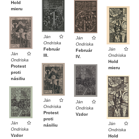
Hold
mieru
Ján
Ján
Ondriska
Ondriska
Ján
Február
Február
Ján
Ondriska
III.
IV.
Ondriska
Hold
Protest
mieru
proti
násiliu
Ján
Ján
Ondriska
Ondriska
Protest
Vzdor
proti
Ján
Ján
násiliu
Ondriska
Ondriska
Vzdor
Hold