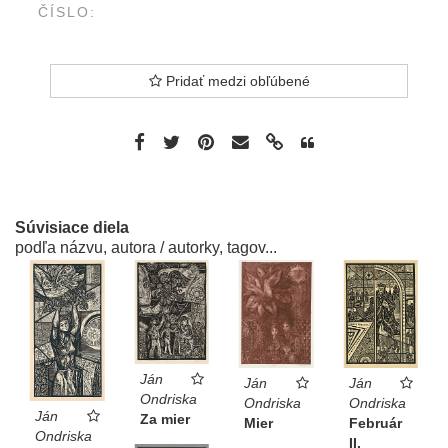
ČÍSLO:
Pridať medzi obľúbené
Súvisiace diela
podľa názvu, autora / autorky, tagov...
Ján
Ján
Ján
Ondriska
Ondriska
Ondriska
Ján
Za mier
Február
Mier
Ondriska
II.