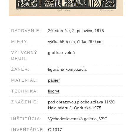
DATOVANIE:
20. storočie, 2. polovica, 1975
MIERY:
výška 55.5 cm, šírka 28.0 cm
VÝTVARNÝ
grafika
›
voľná
DRUH:
ŽÁNER:
figurálna kompozícia
MATERIÁL:
papier
TECHNIKA:
linoryt
ZNAČENIE:
pod obrazovou plochou zľava 11/20
Hold mieru J. Ondriska 1975
INŠTITÚCIA:
Východoslovenská galéria, VSG
INVENTÁRNE
G 1317