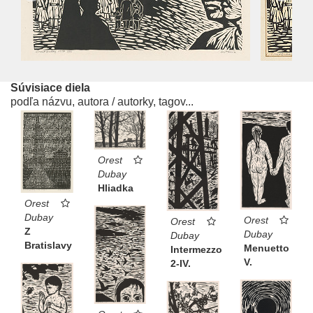
Súvisiace diela
podľa názvu, autora / autorky, tagov...
Orest
Dubay
Hliadka
Orest
Dubay
Orest
Orest
Z
Dubay
Dubay
Bratislavy
Menuetto
Intermezzo
V.
2-IV.