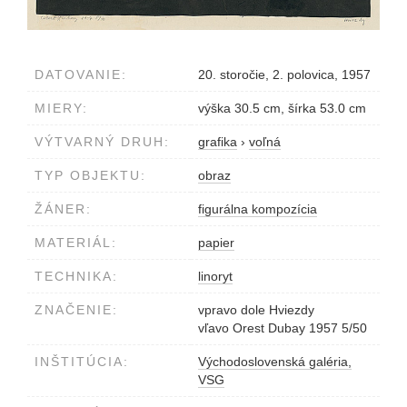
DATOVANIE:
20. storočie, 2. polovica, 1957
MIERY:
výška 30.5 cm, šírka 53.0 cm
VÝTVARNÝ DRUH:
grafika
›
voľná
TYP OBJEKTU:
obraz
ŽÁNER:
figurálna kompozícia
MATERIÁL:
papier
TECHNIKA:
linoryt
ZNAČENIE:
vpravo dole Hviezdy
vľavo Orest Dubay 1957 5/50
INŠTITÚCIA:
Východoslovenská galéria,
VSG