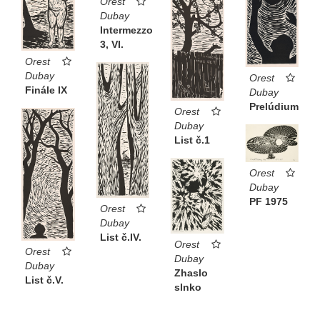
Orest
Dubay
Intermezzo
3, VI.
Orest
Dubay
Orest
Finále IX
Dubay
Prelúdium
Orest
Dubay
List č.1
Orest
Dubay
PF 1975
Orest
Dubay
List č.IV.
Orest
Orest
Dubay
Dubay
Zhaslo
List č.V.
slnko