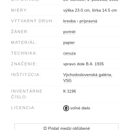
MIERY:
výška 23.0 cm, šírka 14.5 cm
VÝTVARNÝ DRUH:
kresba
›
prípravná
ŽÁNER:
portrét
MATERIÁL:
papier
TECHNIKA:
ceruza
ZNAČENIE:
vpravo dole B.A. 1935
INŠTITÚCIA:
Východoslovenská galéria,
VSG
INVENTÁRNE
K 1196
ČÍSLO:
LICENCIA:
voľné dielo
Pridať medzi obľúbené