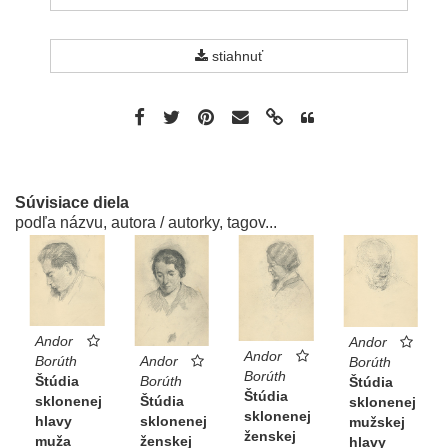
stiahnuť
Súvisiace diela
podľa názvu, autora / autorky, tagov...
Andor
Andor
Andor
Borúth
Andor
Borúth
Borúth
Štúdia
Borúth
Štúdia
Štúdia
sklonenej
Štúdia
sklonenej
sklonenej
hlavy
sklonenej
mužskej
ženskej
muža
ženskej
hlavy