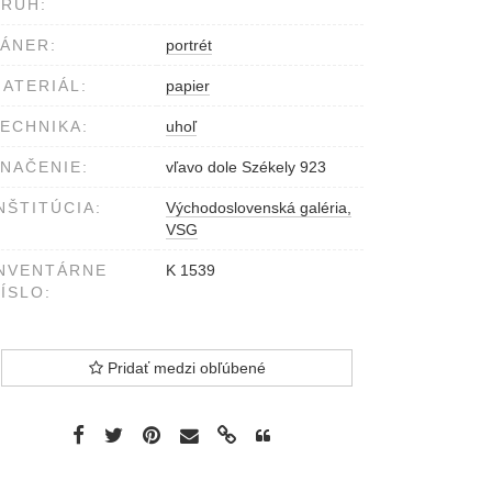
RUH:
ÁNER:
portrét
ATERIÁL:
papier
ECHNIKA:
uhoľ
NAČENIE:
vľavo dole Székely 923
NŠTITÚCIA:
Východoslovenská galéria,
VSG
NVENTÁRNE
K 1539
ÍSLO:
Pridať medzi obľúbené