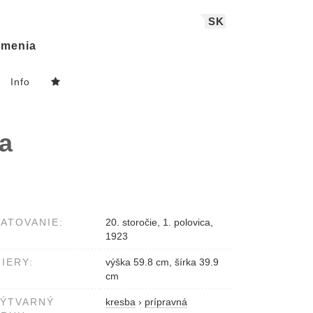
SK
menia
Info
a
ATOVANIE:
20. storočie, 1. polovica,
1923
IERY:
výška 59.8 cm, šírka 39.9
cm
VÝTVARNÝ
kresba
›
prípravná