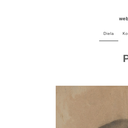
we
Diela
Ko