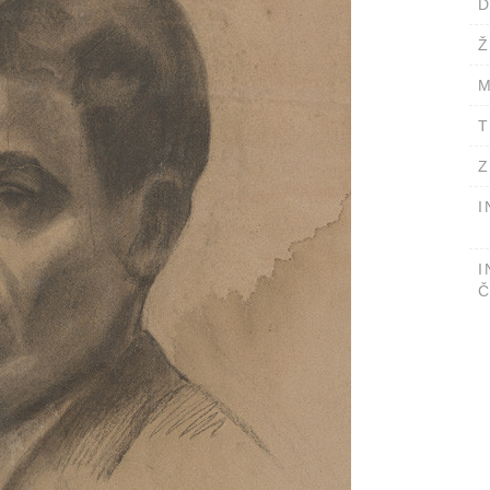
D
Ž
M
T
Z
I
I
Č