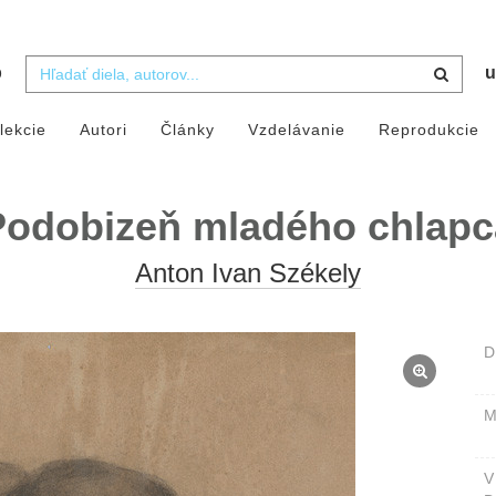
b
u
lekcie
Autori
Články
Vzdelávanie
Reprodukcie
Podobizeň mladého chlapc
Anton Ivan Székely
D
M