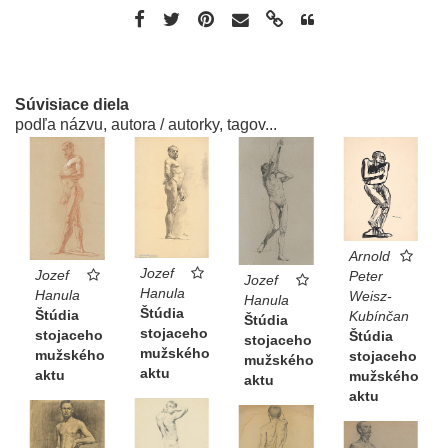
Súvisiace diela
podľa názvu, autora / autorky, tagov...
Arnold
Jozef
Jozef
Peter
Jozef
Hanula
Hanula
Weisz-
Hanula
Štúdia
Štúdia
Kubínčan
Štúdia
stojaceho
stojaceho
Štúdia
stojaceho
mužského
mužského
stojaceho
mužského
aktu
aktu
mužského
aktu
aktu