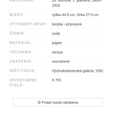
DATOVANIE:
20. storočie, 1. polovica, 1900–
1910
MIERY:
výška 44.0 cm, šírka 27.0 cm
VÝTVARNÝ DRUH:
kresba
›
prípravná
ŽÁNER:
nude
MATERIÁL:
papier
TECHNIKA:
ceruza
ZNAČENIE:
neznačené
INŠTITÚCIA:
Východoslovenská galéria, VSG
INVENTÁRNE
K 701
ČÍSLO:
Pridať medzi obľúbené