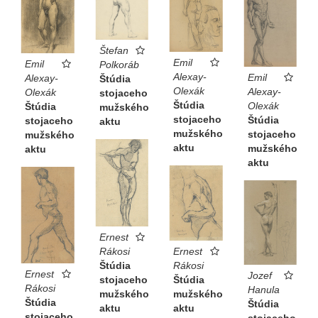
Štefan
Emil
Emil
Polkoráb
Alexay-
Emil
Alexay-
Štúdia
Olexák
Alexay-
Olexák
stojaceho
Štúdia
Olexák
Štúdia
mužského
stojaceho
Štúdia
stojaceho
aktu
mužského
stojaceho
mužského
aktu
mužského
aktu
aktu
Ernest
Ernest
Rákosi
Rákosi
Štúdia
Ernest
Jozef
Štúdia
stojaceho
Rákosi
Hanula
mužského
mužského
Štúdia
Štúdia
aktu
aktu
stojaceho