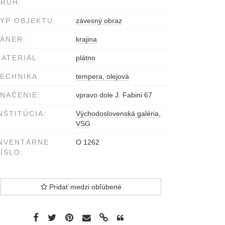
RUH:
YP OBJEKTU:
závesný obraz
ÁNER:
krajina
ATERIÁL:
plátno
ECHNIKA:
tempera, olejová
NAČENIE:
vpravo dole J. Fabini 67
NŠTITÚCIA:
Východoslovenská galéria,
VSG
NVENTÁRNE
O 1262
ÍSLO:
Pridať medzi obľúbené