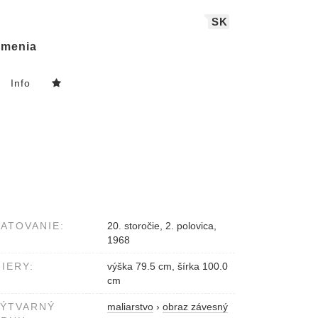
SK
menia
Info
ATOVANIE:
20. storočie, 2. polovica,
1968
IERY:
výška 79.5 cm, šírka 100.0
cm
VÝTVARNÝ
maliarstvo
›
obraz závesný