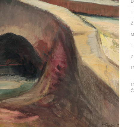
D
T
Ž
M
T
Z
I
I
Č