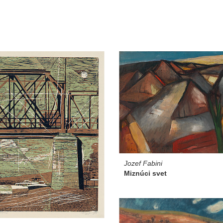
Jozef Fabini
Miznúci svet