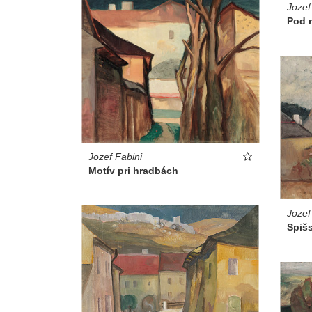
Jozef
Pod 
Jozef Fabini
Motív pri hradbách
Jozef
Spišs