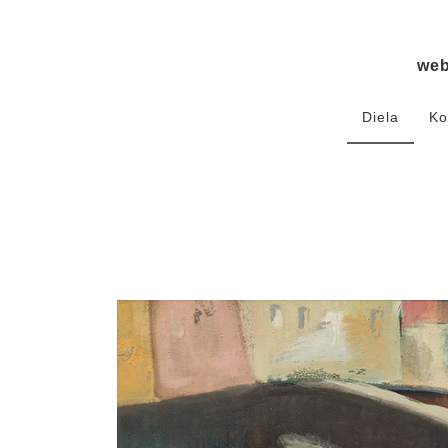
we
Diela
Ko