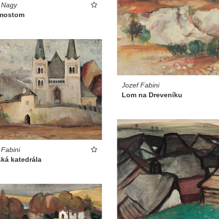
 Nagy
mostom
Jozef Fabini
Lom na Dreveníku
 Fabini
ká katedrála