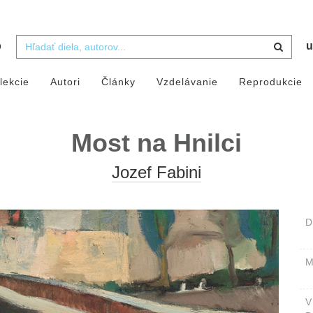
b
u
lekcie
Autori
Články
Vzdelávanie
Reprodukcie
Most na Hnilci
Jozef Fabini
D
M