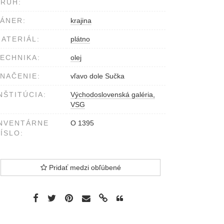
RUH:
ÁNER:
krajina
ATERIÁL:
plátno
ECHNIKA:
olej
NAČENIE:
vľavo dole Sučka
NŠTITÚCIA:
Východoslovenská galéria,
VSG
NVENTÁRNE
O 1395
ÍSLO:
Pridať medzi obľúbené