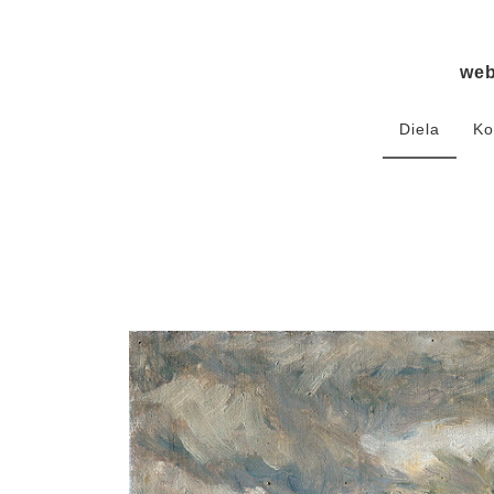
we
Diela
Ko