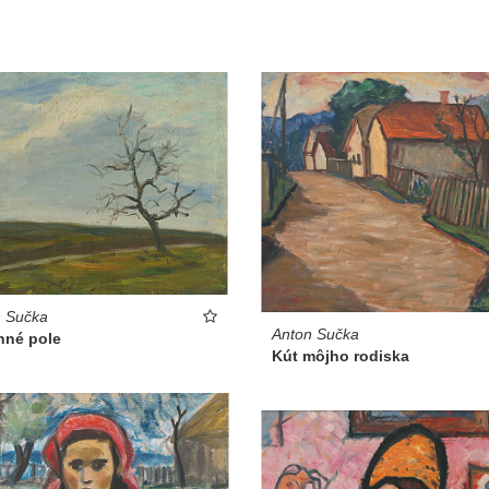
n Sučka
Anton Sučka
nné pole
Kút môjho rodiska