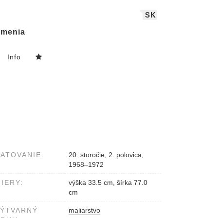
SK
menia
Info
ATOVANIE:
20. storočie, 2. polovica,
1968–1972
IERY:
výška 33.5 cm, šírka 77.0
cm
VÝTVARNÝ
maliarstvo