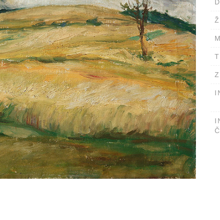
D
Ž
M
T
Z
I
I
Č