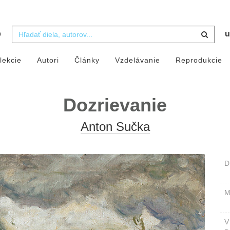
b
u
lekcie
Autori
Články
Vzdelávanie
Reprodukcie
Dozrievanie
Anton Sučka
D
M