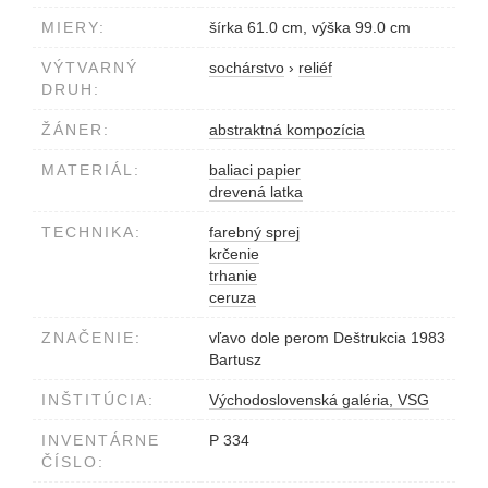
MIERY:
šírka 61.0 cm, výška 99.0 cm
VÝTVARNÝ
sochárstvo
›
reliéf
DRUH:
ŽÁNER:
abstraktná kompozícia
MATERIÁL:
baliaci papier
drevená latka
TECHNIKA:
farebný sprej
krčenie
trhanie
ceruza
ZNAČENIE:
vľavo dole perom Deštrukcia 1983
Bartusz
INŠTITÚCIA:
Východoslovenská galéria, VSG
INVENTÁRNE
P 334
ČÍSLO: