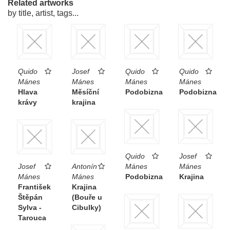
Related artworks
by title, artist, tags...
Quido
Josef
Quido
Quido
Mánes
Mánes
Mánes
Mánes
Hlava
Měsíční
Podobizna
Podobizna
krávy
krajina
Quido
Josef
Josef
Antonín
Mánes
Mánes
Mánes
Mánes
Podobizna
Krajina
František
Krajina
Štěpán
(Bouře u
Sylva -
Cibulky)
Tarouca