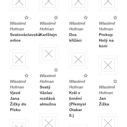
Wlastimil
Wlastimil
Wlastimil
Wlastimil
Hofman
Hofman
Hofman
Hofman
Svatováclavská
Karlštejn
Dva
Prokop
orlice
křižáci
Holý na
koni
Wlastimil
Wlastimil
Hofman
Wlastimil
Hofman
Svatý
Hofman
Wlastimil
Vjezd
Václav
Král v
Hofman
Jana
rozdává
brnění
Jan
Žižky do
almužnu
(Přemysl
Žižka
Písku
Otakar
II.)