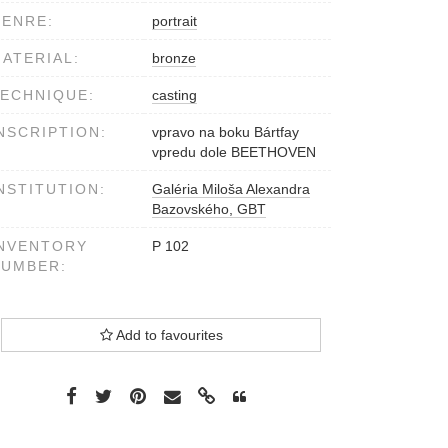
ENRE:
portrait
ATERIAL:
bronze
ECHNIQUE:
casting
NSCRIPTION:
vpravo na boku Bártfay
vpredu dole BEETHOVEN
NSTITUTION:
Galéria Miloša Alexandra
Bazovského, GBT
NVENTORY
P 102
NUMBER:
Add to favourites