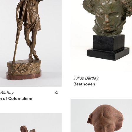
Július Bártfay
Beethoven
 Bártfay
m of Colonialism