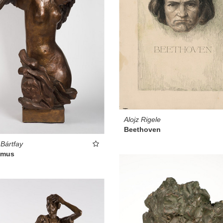
Alojz Rigele
Beethoven
 Bártfay
zmus