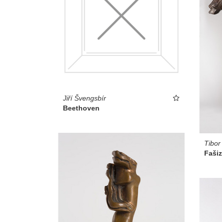
Jiří Švengsbír
Beethoven
Tibor
Faši