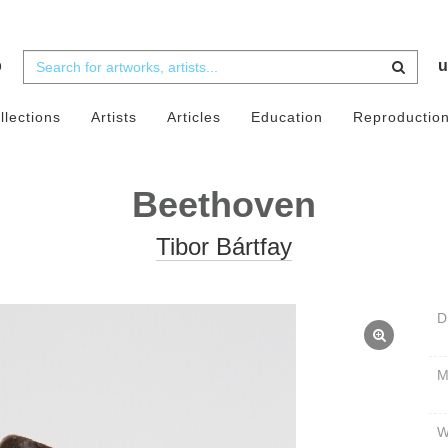
b
u
llections
Artists
Articles
Education
Reproductio
Beethoven
Tibor Bártfay
D
W