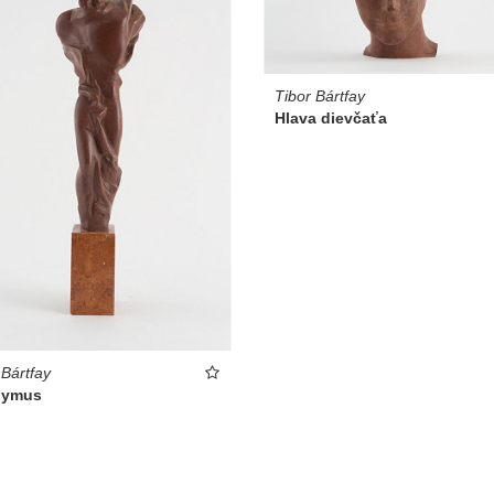
Tibor Bártfay
Hlava dievčaťa
 Bártfay
nymus