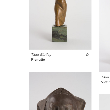
Tibor Bártfay
Plynutie
Tibor
Victi