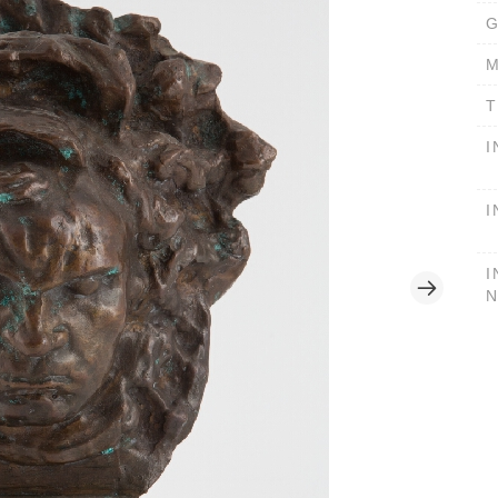
G
M
T
I
I
I