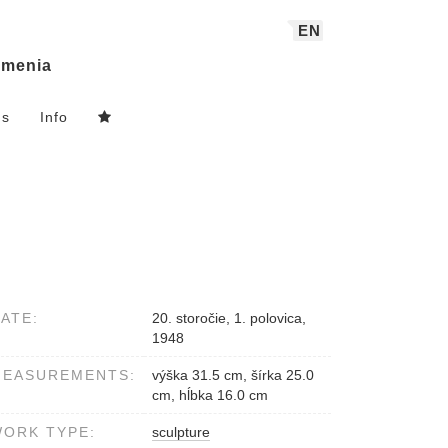
EN
menia
ns
Info
ATE:
20. storočie, 1. polovica,
1948
MEASUREMENTS:
výška 31.5 cm, šírka 25.0
cm, hĺbka 16.0 cm
ORK TYPE:
sculpture