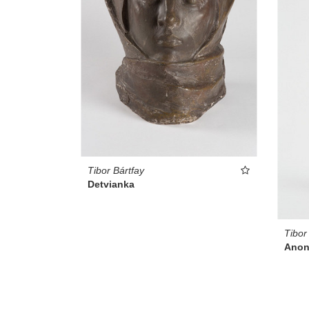
Tibor Bártfay
Detvianka
Tibor
Ano