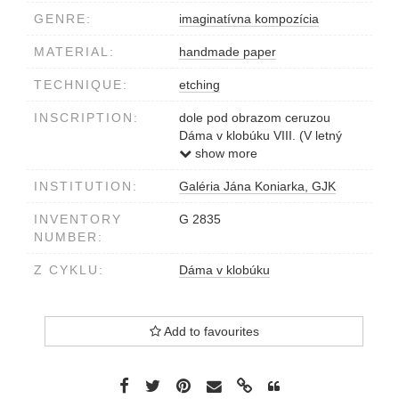
GENRE:
imaginatívna kompozícia
MATERIAL:
handmade paper
TECHNIQUE:
etching
INSCRIPTION:
dole pod obrazom ceruzou
Dáma v klobúku VIII. (V letný
čas) 17/35 A.Brunovský 1982
show more
INSTITUTION:
Galéria Jána Koniarka, GJK
INVENTORY
G 2835
NUMBER:
Z CYKLU:
Dáma v klobúku
Add to favourites