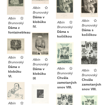
Albín
Brunovský
Dáma v
Albín
Albín
klobúku
Albín
Brunovský
Brunovský
IV.
Brunovský
Dáma z
Dáma s
Dáma s
fontainebleau
kočičkou
kočičkou
Albín
Albín
Brunovský
Brunovský
Dáma v
Albín
Dáma v
Albín
klobúku
Brunovský
klobúku
Brunovský
VI.
Chvála
IX
Chvála
zamotaných
zamotaných
snov VIII.
snov VIII.
Albín