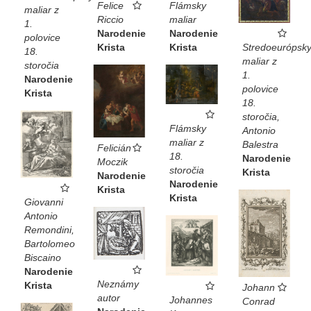
Flámsky
Felice
maliar z
maliar
Riccio
1.
Narodenie
Narodenie
polovice
Krista
Krista
Stredoeurópsk
18.
maliar z
storočia
1.
Narodenie
polovice
Krista
18.
storočia,
Flámsky
Antonio
maliar z
Balestra
Felicián
18.
Narodenie
Moczik
storočia
Krista
Narodenie
Narodenie
Krista
Krista
Giovanni
Antonio
Remondini,
Bartolomeo
Biscaino
Narodenie
Neznámy
Krista
Johann
autor
Johannes
Conrad