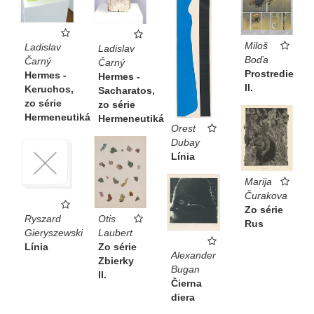
Miloš
Ladislav
Ladislav
Boďa
Čarný
Čarný
Prostredie
Hermes -
Hermes -
II.
Keruchos,
Sacharatos,
zo série
zo série
Hermeneutiká
Hermeneutiká
Orest
Dubay
Línia
Marija
Čurakova
Zo série
Otis
Ryszard
Rus
Laubert
Gieryszewski
Zo série
Línia
Alexander
Zbierky
Bugan
II.
Čierna
diera