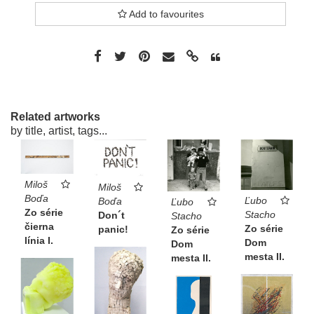
Add to favourites
Related artworks
by title, artist, tags...
Miloš
Miloš
Boďa
Ľubo
Boďa
Ľubo
Zo série
Stacho
Don´t
Stacho
čierna
Zo série
panic!
Zo série
línia I.
Dom
Dom
mesta II.
mesta II.