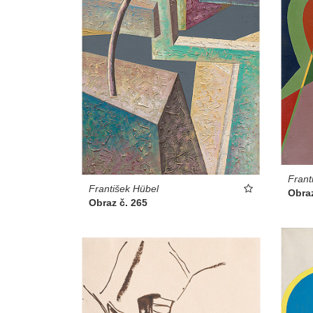
Frant
František Hübel
Obraz
Obraz č. 265