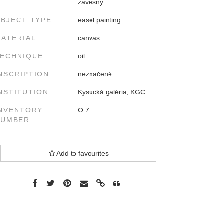
závesný
BJECT TYPE:
easel painting
ATERIAL:
canvas
ECHNIQUE:
oil
NSCRIPTION:
neznačené
NSTITUTION:
Kysucká galéria, KGC
NVENTORY
O 7
NUMBER:
Add to favourites