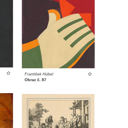
František Hübel
Obraz č. 87