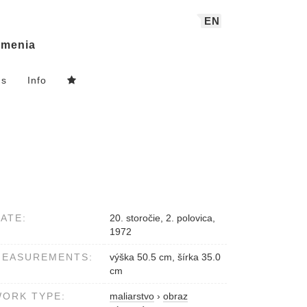
EN
menia
ns
Info
ATE:
20. storočie, 2. polovica,
1972
MEASUREMENTS:
výška 50.5 cm, šírka 35.0
cm
ORK TYPE:
maliarstvo
›
obraz