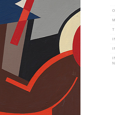
O
M
T
I
I
I