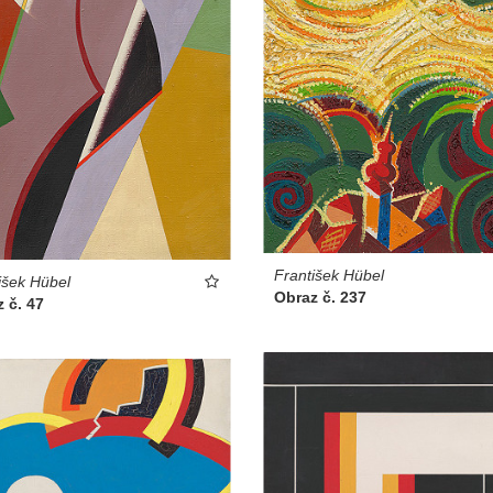
František Hübel
išek Hübel
Obraz č. 237
 č. 47