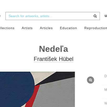
b
u
llections
Artists
Articles
Education
Reproductio
Nedeľa
František Hübel
D
W