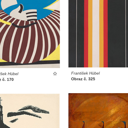
František Hübel
išek Hübel
Obraz č. 325
 č. 170