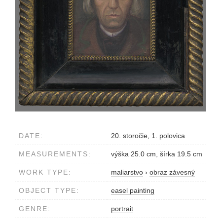
DATE:
20. storočie, 1. polovica
MEASUREMENTS:
výška 25.0 cm, šírka 19.5 cm
WORK TYPE:
maliarstvo
›
obraz závesný
OBJECT TYPE:
easel painting
GENRE:
portrait