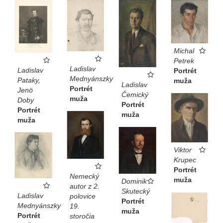
Michal
Petrek
Ladislav
Ladislav
Portrét
Mednyánszky
Pataky,
muža
Ladislav
Portrét
Jenö
Čemický
muža
Doby
Portrét
Portrét
muža
muža
Viktor
Krupec
Portrét
Nemecký
muža
Dominik
autor z 2.
Skutecký
Ladislav
polovice
Portrét
Mednyánszky
19.
muža
Portrét
storočia