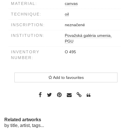
MATERIAL:
canvas
TECHNIQUE:
oil
INSCRIPTION:
neznačené
INSTITUTION:
Považská galéria umenia,
PGU
INVENTORY
O 495
NUMBER:
Add to favourites
Related artworks
by title, artist, tags...