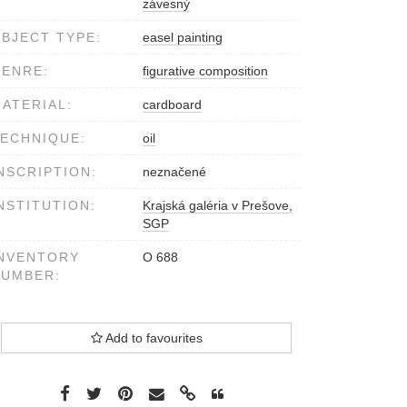
závesný
BJECT TYPE:
easel painting
ENRE:
figurative composition
ATERIAL:
cardboard
ECHNIQUE:
oil
NSCRIPTION:
neznačené
NSTITUTION:
Krajská galéria v Prešove,
SGP
NVENTORY
O 688
NUMBER:
Add to favourites