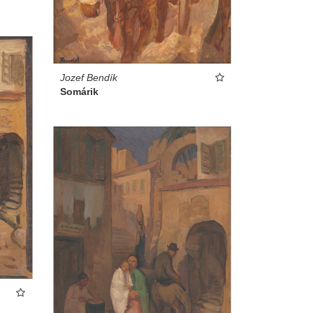
Jozef Bendík
Somárik