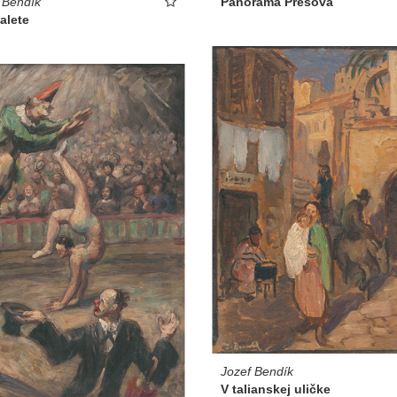
 Bendík
Panoráma Prešova
oalete
Jozef Bendík
V talianskej uličke