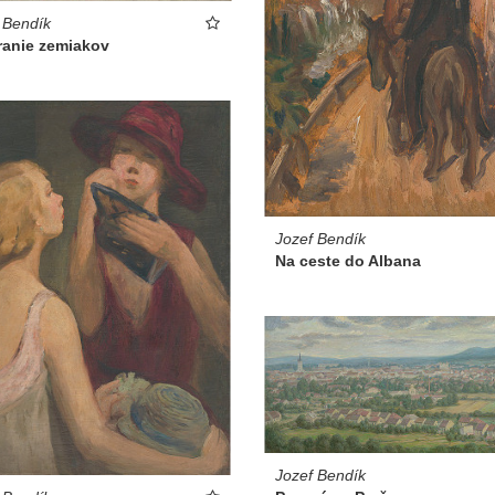
 Bendík
ranie zemiakov
Jozef Bendík
Na ceste do Albana
Jozef Bendík