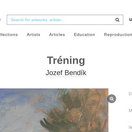
b
u
llections
Artists
Articles
Education
Reproductio
Tréning
Jozef Bendík
D
W