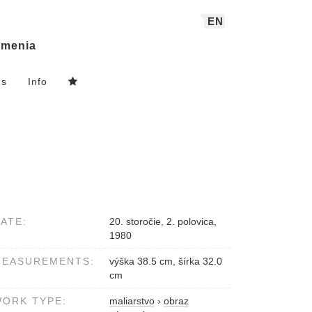
EN
menia
ns
Info
ATE:
20. storočie, 2. polovica,
1980
MEASUREMENTS:
výška 38.5 cm, šírka 32.0
cm
ORK TYPE:
maliarstvo
›
obraz