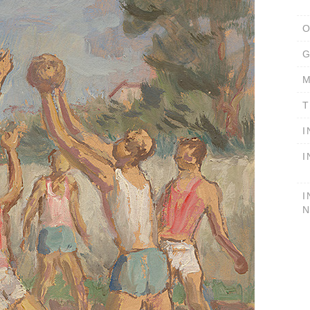
O
G
M
T
I
I
I