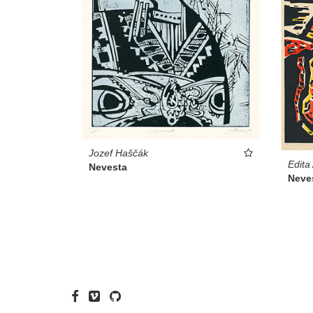
Jozef Haščák
Edita
Nevesta
Neve