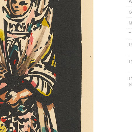
W
G
M
T
I
I
I