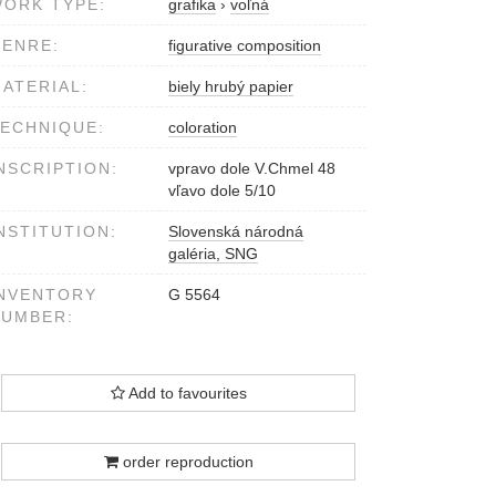
ORK TYPE:
grafika
›
voľná
ENRE:
figurative composition
ATERIAL:
biely hrubý papier
ECHNIQUE:
coloration
NSCRIPTION:
vpravo dole V.Chmel 48
vľavo dole 5/10
NSTITUTION:
Slovenská národná
galéria, SNG
NVENTORY
G 5564
NUMBER:
Add to favourites
order reproduction