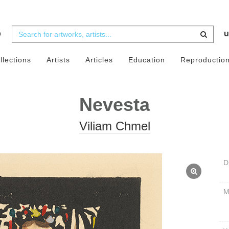
b
u
llections
Artists
Articles
Education
Reproductio
Nevesta
Viliam Chmel
D