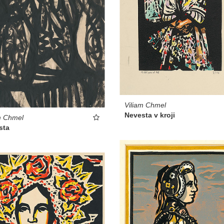
Viliam Chmel
Nevesta v kroji
m Chmel
sta