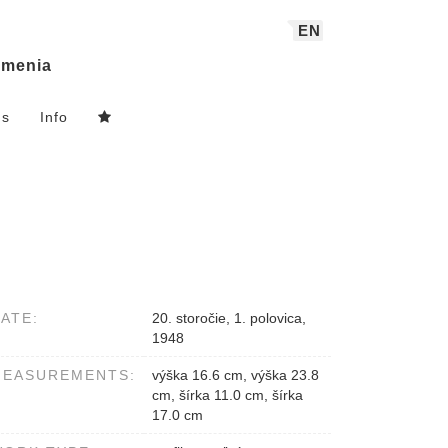
EN
menia
ns
Info
ATE:
20. storočie, 1. polovica,
1948
MEASUREMENTS:
výška 16.6 cm, výška 23.8
cm, šírka 11.0 cm, šírka
17.0 cm