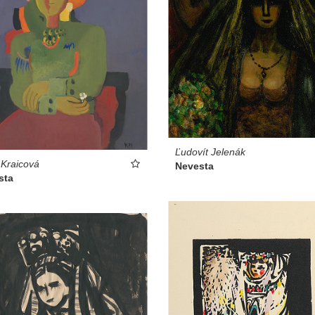
Ľudovít Jelenák
 Kraicová
Nevesta
sta