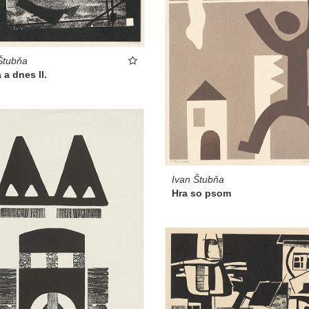
Štubňa
 a dnes II.
Ivan Štubňa
Hra so psom