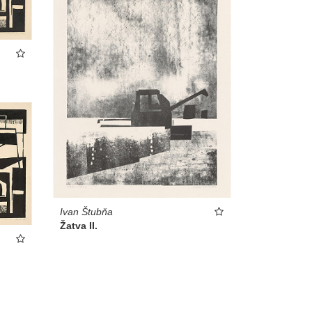
Ivan Štubňa
Žatva II.