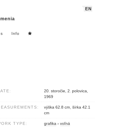
EN
menia
ns
Info
ATE:
20. storočie, 2. polovica,
1969
MEASUREMENTS:
výška 62.8 cm, šírka 42.1
cm
ORK TYPE:
grafika
›
voľná