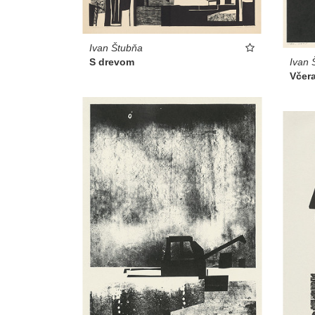
Ivan Štubňa
Ivan 
S drevom
Včera