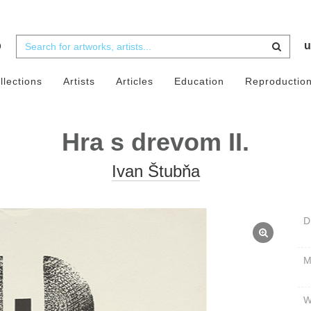
b
u
llections
Artists
Articles
Education
Reproductio
Hra s drevom II.
Ivan Štubňa
D
W