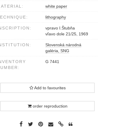
ATERIAL:
white paper
ECHNIQUE:
lithography
NSCRIPTION:
vpravo I.Štubňa
vľavo dole 21/25, 1969
NSTITUTION:
Slovenská národná
galéria, SNG
NVENTORY
G 7441
NUMBER:
Add to favourites
order reproduction