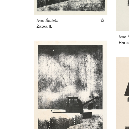
Ivan Štubňa
Žatva II.
Ivan 
Hra s