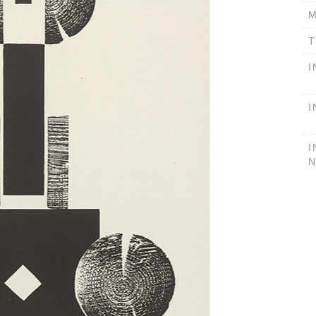
M
T
I
I
I