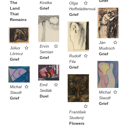
Grief
Kostka
The
Oľga
Grief
Land
Hoffstädterová
That
Grief
Remains
Ján
Ervín
Július
Mudroch
Semian
Lőrincz
Grief
Rudolf
Grief
Grief
Fila
Grief
Emil
Michal
Sedlák
Michal
Staudt
Duel
Staudt
Grief
Grief
František
Studený
Flowers