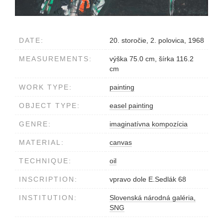
DATE:
20. storočie, 2. polovica, 1968
MEASUREMENTS:
výška 75.0 cm, šírka 116.2
cm
WORK TYPE:
painting
OBJECT TYPE:
easel painting
GENRE:
imaginatívna kompozícia
MATERIAL:
canvas
TECHNIQUE:
oil
INSCRIPTION:
vpravo dole E.Sedlák 68
INSTITUTION:
Slovenská národná galéria,
SNG