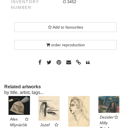
INVENTORY
O 3452
NUMBER:
Add to favourites
order reproduction
Related artworks
by title, artist, tags...
Dezider
Alex
Milly
Jozef
Mlynárčik