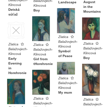
Balažovjech-
Balažovjech-
August
Landscape
Klincová
Klincová
in the
Detská
Boy
Mountains
súťaž
Zlatica
Balažovjech-
Zlatica
Zlatica
Zlatica
Klincová
Balažovjech-
Balažovjech-
Balažovjech-
Symbol
Klincová
Klincová
Klincová
of Peace
Boy
Early
Girl from
Evening
tHorehronie
in
Horehronie
Zlatica
Balažovjech-
Klincová
My mum
Zlatica
Zlatica
Balažovjech-
Balažovjech-