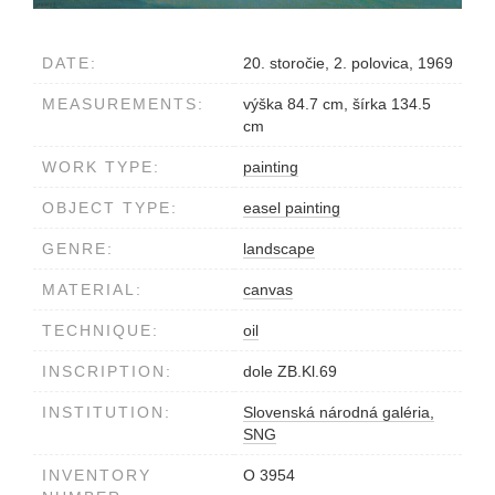
DATE:
20. storočie, 2. polovica, 1969
MEASUREMENTS:
výška 84.7 cm, šírka 134.5
cm
WORK TYPE:
painting
OBJECT TYPE:
easel painting
GENRE:
landscape
MATERIAL:
canvas
TECHNIQUE:
oil
INSCRIPTION:
dole ZB.Kl.69
INSTITUTION:
Slovenská národná galéria,
SNG
INVENTORY
O 3954