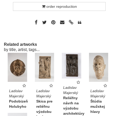
order reproduction
Related artworks
by title, artist, tags...
Ladislav
Ladislav
Ladislav
Ladislav
Majerský
Majerský
Majerský
Majerský
Reliéfny
Podobizeň
Skica pre
Štúdia
návrh na
Holubyho
reliéfnu
mužskej
výzdobu
výzdobu
hlavy
architektúry