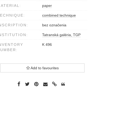
ATERIAL:
paper
ECHNIQUE:
combined technique
NSCRIPTION:
bez označenia
NSTITUTION:
Tatranská galéria, TGP
NVENTORY
K 496
NUMBER:
Add to favourites