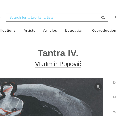
b
u
llections
Artists
Articles
Education
Reproductio
Tantra IV.
Vladimír Popovič
D
W