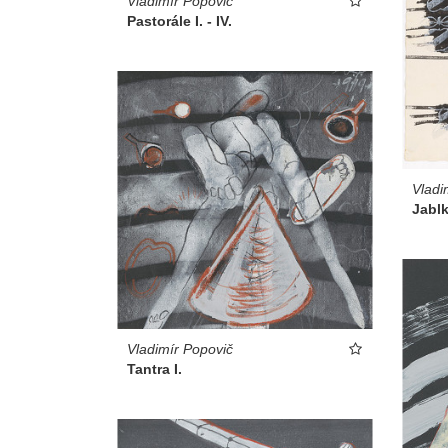
Vladimír Popovič
Pastorále I. - IV.
Vladi
Jablk
Vladimír Popovič
Tantra I.