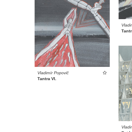
Vladi
Tantr
Vladimír Popovič
Tantra VI.
Vladi