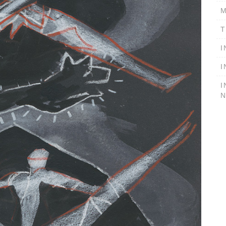
M
T
I
I
I