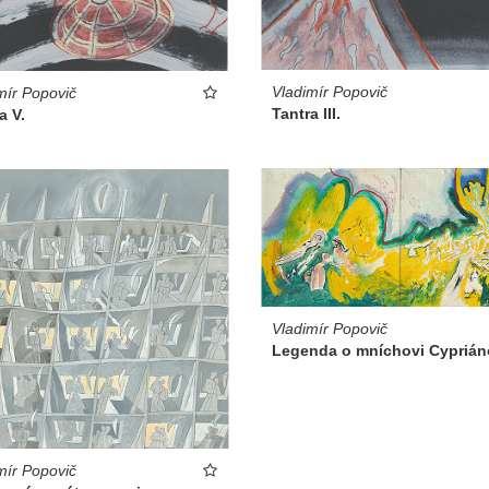
Vladimír Popovič
mír Popovič
Tantra III.
a V.
Vladimír Popovič
Legenda o mníchovi Cyprián
mír Popovič