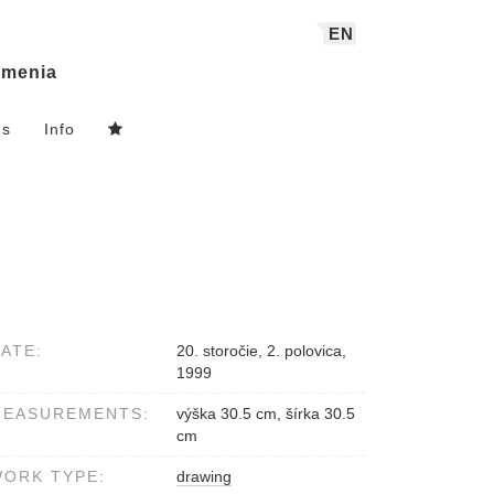
EN
menia
ns
Info
ATE:
20. storočie, 2. polovica,
1999
MEASUREMENTS:
výška 30.5 cm, šírka 30.5
cm
ORK TYPE:
drawing