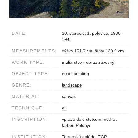
DATE:
20. storočie, 1. polovica, 1930–
1945
MEASUREMENTS:
výška 101.0 cm, šírka 139.0 cm
WORK TYPE:
maliarstvo
›
obraz závesný
OBJECT TYPE:
easel painting
GENRE:
landscape
MATERIAL:
canvas
TECHNIQUE:
oil
INSCRIPTION:
vpravo dole štetcom,modrou
farbou Polónyi
INSTITUTION:
Tatranská galéria, TGP