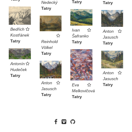
Tatry
Nedecký
Tatry
Tatry
Bedřich
Ivan
Anton
Kostřánek
Šafranko
Jasusch
Tatry
Reinhold
Tatry
Tatry
Völkel
Tatry
Antonín
Hudeček
Anton
Tatry
Jasusch
Anton
Tatry
Eva
Jasusch
Melkovičová
Tatry
Tatry