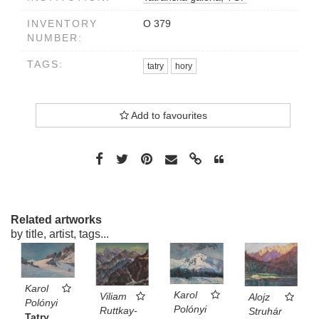
INVENTORY
O 379
NUMBER:
TAGS:
tatry
hory
Add to favourites
Related artworks
by title, artist, tags...
Karol
Karol
Viliam
Alojz
Polónyi
Polónyi
Ruttkay-
Struhár
Tatry