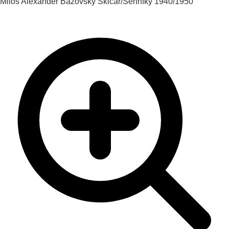
Miloš Alexander Bazovský
Skicár/Senníky
1940/1950