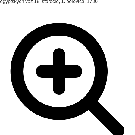
egyptských váz
18. storočie, 1. polovica, 1730