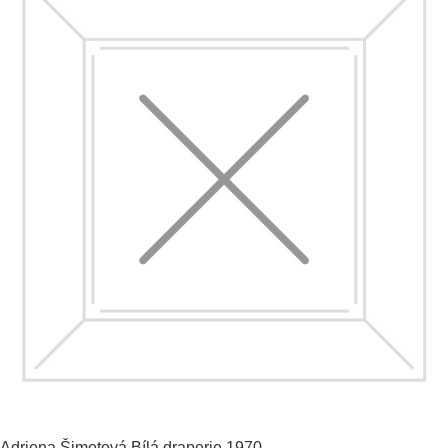
Adriena Šimotová
Bílá draperie
1970