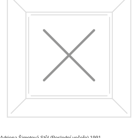
Adriena Šimotová
Stůl (Poslední večeře)
1991