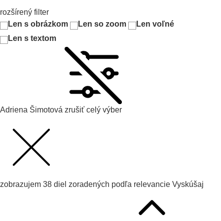
rozšírený filter
Len s obrázkom
Len so zoom
Len voľné
Len s textom
Adriena Šimotová
zrušiť celý výber
zobrazujem
38
diel zoradených podľa
relevancie
Vyskúšaj