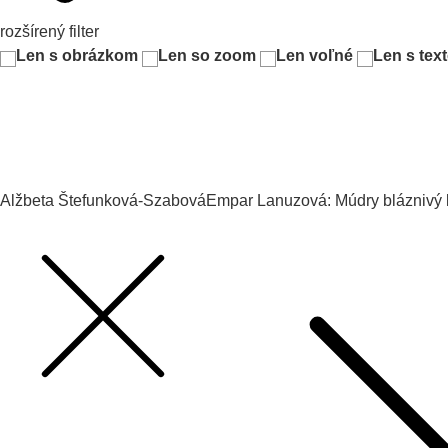
rozšírený filter
Len s obrázkom
Len so zoom
Len voľné
Len s tex
Alžbeta Štefunková-Szabová
Empar Lanuzová: Múdry bláznivý kr