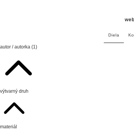
we
Diela
Ko
autor / autorka
(1)
výtvarný druh
materiál