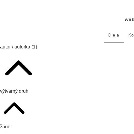
we
Diela
Ko
autor / autorka
(1)
výtvarný druh
žáner