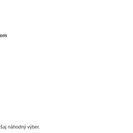
tom
úšaj
náhodný výber.