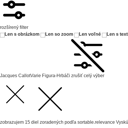
rozšírený filter
Len s obrázkom
Len so zoom
Len voľné
Len s tex
Jacques Callot
Varie Figura-Hrbáči
zrušiť celý výber
zobrazujem
15
diel zoradených podľa
sortable.relevance
Vysk