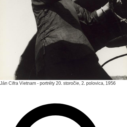
Ján Cifra
Vietnam - portréty
20. storočie, 2. polovica, 1956