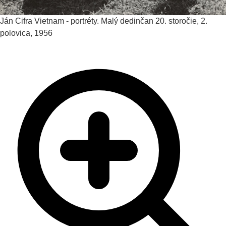
Ján Cifra
Vietnam - portréty. Malý dedinčan
20. storočie, 2.
polovica, 1956