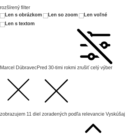
rozšírený filter
Len s obrázkom
Len so zoom
Len voľné
Len s textom
Marcel Dúbravec
Pred 30-timi rokmi
zrušiť celý výber
zobrazujem
11
diel zoradených podľa
relevancie
Vyskúšaj