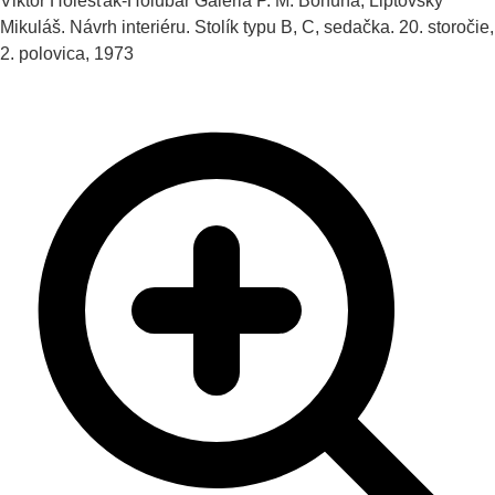
Viktor Holešťák-Holubár
Galéria P. M. Bohúňa, Liptovský
Mikuláš. Návrh interiéru. Stolík typu B, C, sedačka.
20. storočie,
2. polovica, 1973