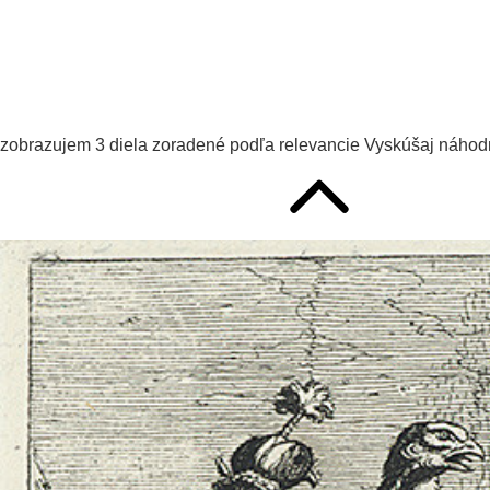
zobrazujem
3
diela zoradené podľa
relevancie
Vyskúšaj
náhodn