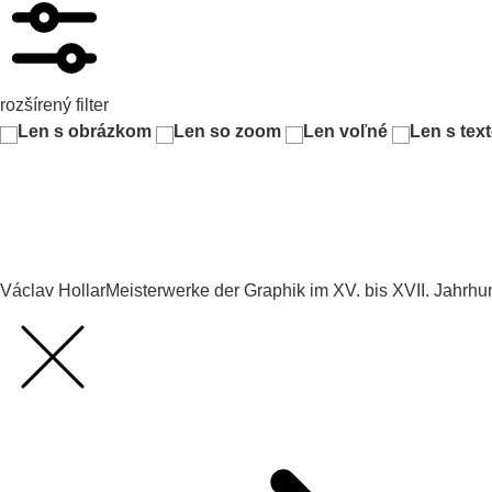
rozšírený filter
Len s obrázkom
Len so zoom
Len voľné
Len s tex
Václav Hollar
Meisterwerke der Graphik im XV. bis XVII. Jahrhu