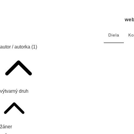
we
Diela
Ko
autor / autorka
(1)
výtvarný druh
žáner