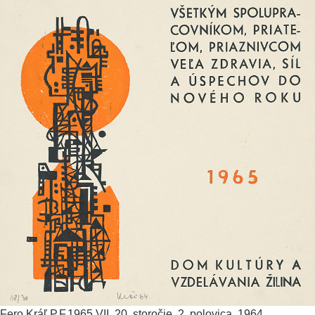
Fero Kráľ
P.F.1965 VII.
20. storočie, 2. polovica, 1964