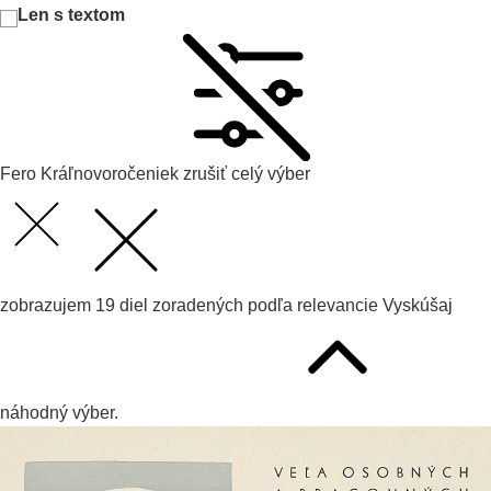
Len s textom
Fero Kráľ
novoročeniek
zrušiť celý výber
zobrazujem
19
diel zoradených podľa
relevancie
Vyskúšaj
náhodný výber.