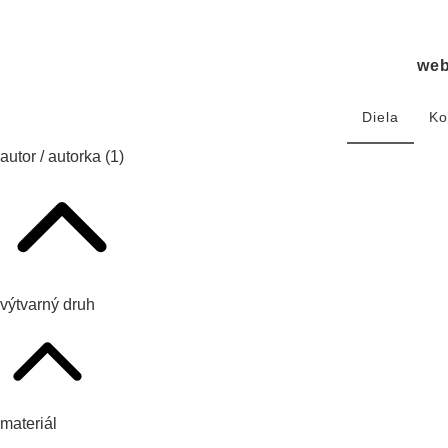
we
Diela
Ko
autor / autorka
(1)
výtvarný druh
materiál