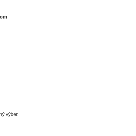
tom
ý výber.