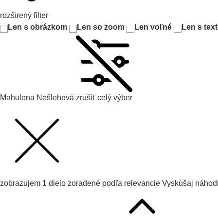
rozšírený filter
Len s obrázkom
Len so zoom
Len voľné
Len s tex
Mahulena Nešlehová
zrušiť celý výber
zobrazujem
1
dielo zoradené podľa
relevancie
Vyskúšaj
náhodn